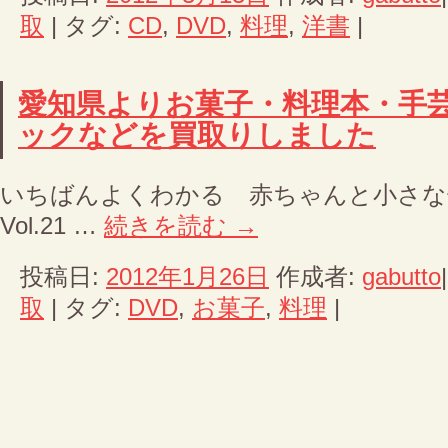
取
|
タグ:
CD
,
DVD
,
料理
,
洋書
|
愛知県よりお菓子・料理本・手芸
ックなどを買取りしました
いちばんよくわかる 赤ちゃんと小さな子の服 D
Vol.21 …
続きを読む
→
投稿日:
2012年1月26日
作成者:
gabutto
取
|
タグ:
DVD
,
お菓子
,
料理
|