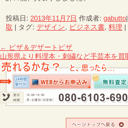
投稿日:
2013年11月7日
作成者:
gabutto
取
|
タグ:
デザイン
,
ビジネス書
,
料理
|
←
ピザ＆デザートピザ
山形県より料理本・刺繍など手芸本を買